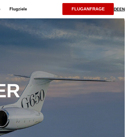
FLUGANFRAGE
e
Flugziele
DE
EN
ER