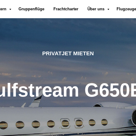
tern
Gruppenflüge
Frachtcharter
Über uns
Flugzeug
PRIVATJET MIETEN
ulfstream G650