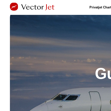
Privatjet Char
G