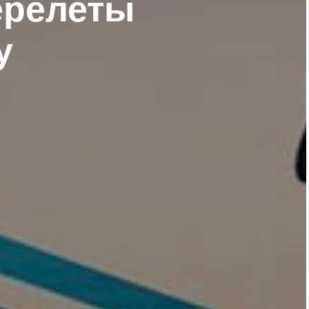
ерелеты
у